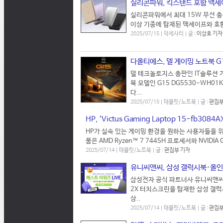
실리콘파워, 킥스탠드 포함 맥세
실리콘파워에서 최대 15W 무선 충
이상 기종에 탑재된 맥세이프와 호환되는
2025/07/15 | 악세사리 | 글 :
이상호 기자
다올티에스, 델 게이밍 노트북 G
델 테크놀로지스 총판인 IT솔루션 
북 모델인 G15 DG5530-WH
다...
2025/07/15 | 태블릿/노트북 | 글 :
편집부
HP, ‘Victus Gaming Laptop 15-fb3084A
HP가 실속 있는 게이밍 환경을 원하는 사용자들을 위한 ‘V
품은 AMD Ryzen™ 7 7445H 프로세서와 NVIDIA Ge
2025/07/14 | 태블릿/노트북 | 글 :
편집부 기자
유니씨앤씨, 삼성 갤럭시북·올인원
삼성전자 공식 파트너사 유니씨앤씨는 
2X 터치스크린을 탑재한 삼성 갤럭
상..
2025/07/14 | 태블릿/노트북 | 글 :
편집부