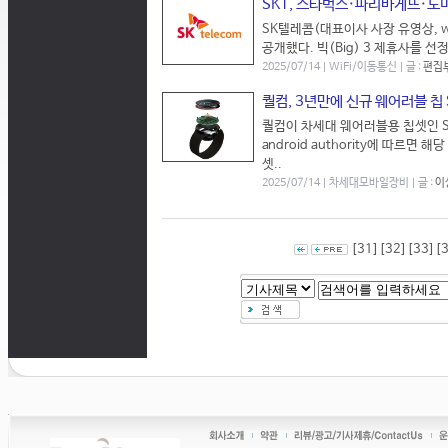
SKT, 스타벅스·파리바게뜨·도
SK텔레콤(대표이사 사장 유영상, ww
공개했다. 빅(Big) 3 제휴사를 선
2025/07/14 | WiFi/이동통신 | 글 :
편집
퀄컴, 3년만에 신규 웨어러블 칩 
퀄컴이 차세대 웨어러블용 칩셋인 S
android authority에 따르
셋..
2025/07/14 | 차세대모바일장비 | 글 :
이
[31]
[32]
[33]
[