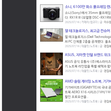
소니, 6100만 화소 풀프레임 렌즈
소니(Sony)에서 35mm 풀프레임
다. RX1R III (모델명 DSC-R
2025/07/16 | 카메라/캠코더 | 글 :
이수원
델 테크놀로지스, 최고급 컨슈머 노
델 테크놀로지스(Dell Technolog
AI PC 신제품 2종을 공개했다. 올
2025/07/16 | 태블릿/노트북 | 글 :
편집부
ASUS, 지마켓 인텔 브랜드 위
ASUS 공식 유통사 (주)에스라이즈
기 노트북 라인업을 특별 혜택과 함
2025/07/15 | 태블릿/노트북 | 글 :
편집부
AMD 슬림 게이밍 노트북, 기가
기가바이트(GIGABYTE)의 국내 
트북 AERO X16 시리즈(1VH/
할인 프로모션을..
2025/07/15 | 태블릿/노트북 | 글 :
편집부