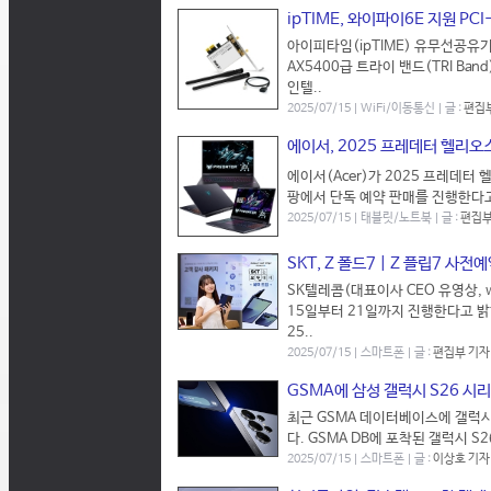
ipTIME, 와이파이6E 지원 PCI
아이피타임(ipTIME) 유무선공유
AX5400급 트라이 밴드(TRI Band
인텔..
2025/07/15 | WiFi/이동통신 | 글 :
편집
에이서, 2025 프레데터 헬리오
에이서(Acer)가 2025 프레데
팡에서 단독 예약 판매를 진행한다고 
2025/07/15 | 태블릿/노트북 | 글 :
편집부
SKT, Z 폴드7 | Z 플립7 사전
SK텔레콤(대표이사 CEO 유영상, ww
15일부터 21일까지 진행한다고 밝
25..
2025/07/15 | 스마트폰 | 글 :
편집부 기자
GSMA에 삼성 갤럭시 S26 시
최근 GSMA 데이터베이스에 갤럭시
다. GSMA DB에 포착된 갤럭시 S26
2025/07/15 | 스마트폰 | 글 :
이상호 기자