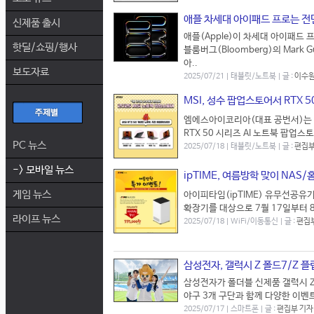
애플 차세대 아이패드 프로는 전
신제품 출시
애플(Apple)이 차세대 아이패드 
핫딜/쇼핑/행사
블룸버그(Bloomberg)의 Mark 
아..
보도자료
2025/07/21 | 태블릿/노트북 | 글 :
이수원
MSI, 성수 팝업스토어서 RTX 5
엠에스아이코리아(대표 공번서)는 오는
RTX 50 시리즈 AI 노트북 팝업
PC 뉴스
2025/07/18 | 태블릿/노트북 | 글 :
편집부
-> 모바일 뉴스
ipTIME, 여름방학 맞이 NA
게임 뉴스
아이피타임(ipTIME) 유무선공유
확장기를 대상으로 7월 17일부터 8월
라이프 뉴스
2025/07/18 | WiFi/이동통신 | 글 :
편집
삼성전자, 갤럭시 Z 폴드7/Z 
삼성전자가 폴더블 신제품 갤럭시 Z 
야구 3개 구단과 함께 다양한 이벤트
2025/07/17 | 스마트폰 | 글 :
편집부 기자