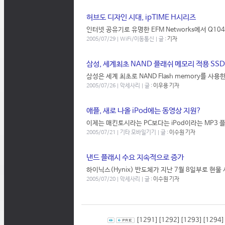
허브도 디자인 시대, ipTIME H시리즈
인터넷 공유기로 유명한 EFM Networks에서 Q10
2005/07/29 | WiFi/이동통신 | 글 :
기자
삼성, 세계최초 NAND 플래쉬 메모리 적용 SSD
삼성은 세계 최초로 NAND Flash memory를 사용한 S
2005/07/26 | 악세사리 | 글 :
이우용 기자
애플, 새로 나올 iPod에는 동영상 지원?
이제는 매킨토시라는 PC보다는 iPod이라는 MP3 플레
2005/07/21 | 기타 모바일기기 | 글 :
이수원 기자
낸드 플래시 수요 지속적으로 증가
하이닉스(Hynix) 반도체가 지난 7월 8일부로 현물 
2005/07/20 | 악세사리 | 글 :
이수원 기자
[1291]
[1292]
[1293]
[1294]