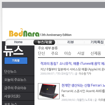
뉴스
주요 세부 분류
단신
주요
이슈
사설
신제품
적과의 동침? 소니뮤직, 애플 iTunes에 음악 제
지난 8월부터 일본에서 서비스된 애플(Apple)의 온라
단신뉴스
2005/09/07 | 기타 모바일기기 | 글 :
이수원 기자
오늘의 주요뉴스
천개만 생산되는 신형 Ferrari 노트
금주의 주요이슈
Ferrari의 스폰서인 Acer와 AMD
제..
사설(社說)
2005/09/02 | 태블릿/노트북 | 글 :
이우용
포토 뉴스