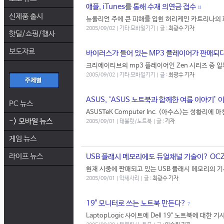
애플, iTunes를 통해 수재 의연금 접수
11
신제품 출시
뉴올리언 주에 큰 피해를 입힌 허리케인 카트리나의 파장
2005/09/02 | 기타 모바일기기 | 글 :
최광수 기자
핫딜/쇼핑/행사
보도자료
바이러스가 들어 있는 MP3 플레이어가 판매되다
크리에이티브의 mp3 플레이어인 Zen 시리즈 중 일부
2005/09/02 | 기타 모바일기기 | 글 :
최광수 기자
ASUS, ‘ASUS 노트북과 함께한 여름 이야기’ 
PC 뉴스
ASUSTeK Computer Inc. (아수스)는 성황리에
-> 모바일 뉴스
2005/09/01 | 태블릿/노트북 | 글 :
기자
게임 뉴스
라이프 뉴스
USB 플래시 메모리에도 듀얼채널 기술이? OCZ 고
현재 시중에 판매되고 있는 USB 플래시 메모리의 기록
2005/09/01 | 악세사리 | 글 :
최광수 기자
19" 모니터로 쓰는 노트북 만든다?
7
LaptopLogic 사이트에 Dell 19" 노트북에 대