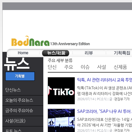
뉴스
주요 세부 분류
단신
주요
이슈
사설
신제품
틱톡, AI 관련 리터러시 교육 투
틱톡(TikTok)이 AI 생성 콘텐츠
단신뉴스
팸 대응과 AI 리터러시 강화에 나선
2026/07/14 | PC소식 | 글 :
편집부 기자
오늘의 주요뉴스
금주의 주요이슈
SAP코리아, 'SAP 나우 AI 투
SAP코리아(대표 신은영)는 14일 
사설(社說)
아 2026'에서 AI 기반 '자율형 기업(
포토 뉴스
2026/07/14 | PC소식 | 글 :
편집부 기자