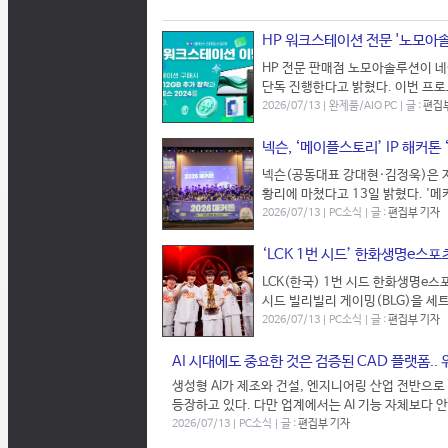
HP 워크스테이션 전문 '노모아솔
HP 전문 판매점 노모아솔루션이 
단독 진행한다고 밝혔다. 이번 프로모션
2026/07/13 | 완제품/AIO PC | 글 :
편집
넥슨, ‘메이플스토리’ IP 해커톤 
넥슨(공동대표 강대현·김정욱)은 자사
황리에 마쳤다고 13일 밝혔다. '메커
2026/07/13 | PC소식 | 글 :
편집부 기자
‘LCK 1번 시드’ 한화생명e스포츠
LCK(한국) 1번 시드 한화생명e스포
시드 빌리빌리 게이밍(BLG)을 세트
2026/07/13 | PC소식 | 글 :
편집부 기자
AI 시대에도 중요한 것은 검증된 CAD 플랫폼.. 
생성형 AI가 제조와 건설, 엔지니어링 산업 전반으로
등장하고 있다. 다만 업계에서는 AI 기능 자체보다 안
2026/07/13 | PC소식 | 글 :
편집부 기자