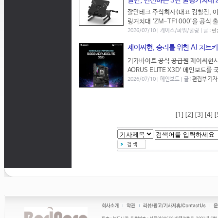
잘만, 변신하는 3단 쿨링거치대 Z
잘만테크 주식회사(대표 김철진, 이
링거치대 ‘ZM-TF1000’을 공식 
2026/07/10 | 케이스/파워/쿨링 | 글 :
편
제이씨현, 승리를 위한 AI 치트키,
기가바이트 공식 공급원 제이씨현시스
AORUS ELITE X3D' 메인보드
2026/07/10 | 메인보드 | 글 :
편집부 기자
[1]
[2]
[3]
[4]
[