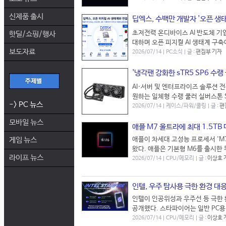
신제품 출시
딥엑스, 수백만 개발자 '오픈 생태
초저전력 온디바이스 AI 반도체 기업
핫딜/쇼핑/행사
대하며 오픈 피지컬 AI 생태계 구축에 
보도자료
2026/07/14 | PC소식 | 글 :
편집부 기자
'냉각팬 강화한 sTR5 SP6 수랭
AI·서버 및 엔터프라이즈 솔루션 전
원하는 일체형 수랭 쿨러 실버스톤 SST
-> PC 뉴스
2026/07/14 | 케이스/파워/쿨링 | 글 :
편
모바일 뉴스
애플 M7 울트라에 최대 1.5TB
게임 뉴스
애플이 차세대 고성능 프로세서 'M7
왔다. 애플은 기본형 M6를 출시한 
라이프 뉴스
2026/07/14 | CPU/메모리 | 글 :
이상호 
인텔, 우주 탐사용 극한 환경 대
인텔이 인공위성과 우주선 등 극한 환
공개했다. 스타파이어는 일반 PC용
2026/07/14 | CPU/메모리 | 글 :
이상호 