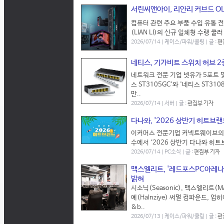
서린씨앤아이, 리안리 커브드 OL
컴퓨터 관련 주요 부품 수입 유통 전문
(LIAN LI)의 신규 일체형 수랭 쿨
2026/07/14 | 케이스/파워/쿨링 | 글 :
편
네티스, 기가비트 스위치 허브 2
네트워크 전문 기업 넷유가 5포트 
스 ST3105GC'와 '네티스 ST3
만..
2026/07/14 | 서버 | 글 :
편집부 기자
다나와, '2026 상반기 히트브랜
이커머스 전문기업 커넥트웨이브의 
수에서 ‘2026 상반기 다나와 히트
2026/07/14 | PC소식 | 글 :
편집부 기자
맥스엘리트, '레드포스PC아레나 
밝혀
시소닉(Seasonic), 맥스엘리트(M
예(Halnziye) 써멀 컴파운드, 
&b..
2026/07/13 | 케이스/파워/쿨링 | 글 :
편