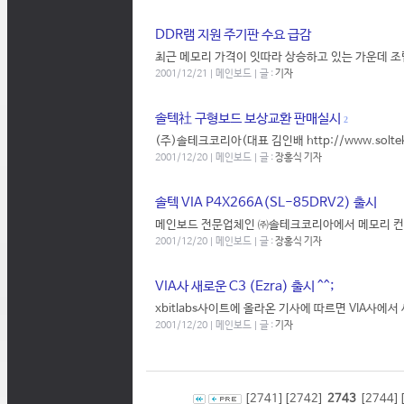
DDR램 지원 주기판 수요 급감
최근 메모리 가격이 잇따라 상승하고 있는 가운데 조
2001/12/21 | 메인보드 | 글 :
기자
솔텍社 구형보드 보상교환 판매실시
2
(주)솔테크코리아(대표 김인배 http://www.solt
2001/12/20 | 메인보드 | 글 :
장홍식 기자
솔텍 VIA P4X266A(SL-85DRV2) 출시
메인보드 전문업체인 ㈜솔테크코리아에서 메모리 컨트롤러
2001/12/20 | 메인보드 | 글 :
장홍식 기자
VIA사 새로운 C3 (Ezra) 출시 ^^;
xbitlabs사이트에 올라온 기사에 따르면 VIA사에서 
2001/12/20 | 메인보드 | 글 :
기자
[2741]
[2742]
2743
[2744]