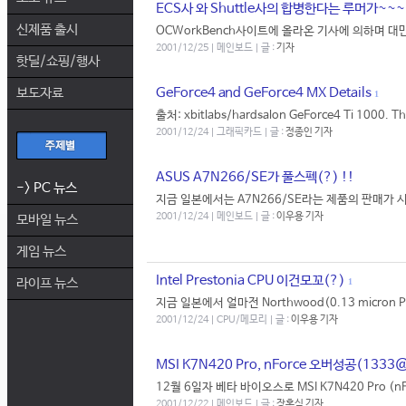
ECS사 와 Shuttle사의 합병한다는 루머가~~~
신제품 출시
OCWorkBench사이트에 올라온 기사에 의하며 대만의
2001/12/25 | 메인보드 | 글 :
기자
핫딜/쇼핑/행사
보도자료
GeForce4 and GeForce4 MX Details
1
출처: xbitlabs/hardsalon GeForce4 Ti 1000. This 
2001/12/24 | 그래픽카드 | 글 :
정종인 기자
ASUS A7N266/SE가 풀스펙(?) !!
-> PC 뉴스
지금 일본에서는 A7N266/SE라는 제품의 판매가 시작
2001/12/24 | 메인보드 | 글 :
이우용 기자
모바일 뉴스
게임 뉴스
Intel Prestonia CPU 이건모꼬(?)
라이프 뉴스
1
지금 일본에서 얼마전 Northwood(0.13 micron
2001/12/24 | CPU/메모리 | 글 :
이우용 기자
MSI K7N420 Pro, nForce 오버성공(1333
12월 6일자 베타 바이오스로 MSI K7N420 Pro 
2001/12/22 | 메인보드 | 글 :
장홍식 기자