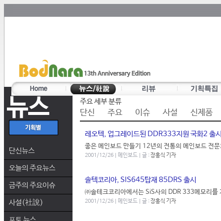
뉴스
주요 세부 분류
단신
주요
이슈
사설
신제품
레오텍, 업그레이드된 DDR333지원 국화2 출
좋은 메인보드 만들기 12년의 전통의 메인보드 전문
단신뉴스
2001/12/26 | 메인보드 | 글 :
장홍식 기자
오늘의 주요뉴스
솔텍코리아, SIS645탑재 85DRS 출시
금주의 주요이슈
㈜솔테크코리아에서는 SiS사의 DDR 333메모리를 지
사설(社說)
2001/12/26 | 메인보드 | 글 :
장홍식 기자
포토 뉴스