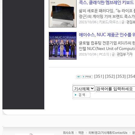
콕스, 클래식한 멤브레인 키보드 ‘C
삶의 새로운 패러다임, “뉴 라이프 플
광근)의 게이밍 기어 브랜드 콕스가 C
2023/10/06 | 키보드/마우스 | 글 :
편집부
에이수스, NUC 제품군 인수를 
글로벌 컴퓨팅 전문기업 ASUS의 한
인텔 NUC(Next Unit of Co
2023/10/06 | PC소식 | 글 :
편집부 기자
[351]
[352]
[353]
[354