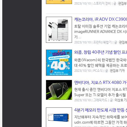
2023/10/10 | 스토리지 장비 | 글 :
편집부
캐논코리아, iR ADV DX C390
토탈 이미징 솔루션 기업 캐논코리
imageRUNNER ADVANCE D
기 ..
2023/10/10 | 프린터/복합기 | 글 :
편집부
와콤, 창립 40주년 기념 할인 
와콤(Wacom)의 한국법인 한국와
대 40% 할인 혜택을 제공하는 프로
2023/10/10 | PC소식 | 글 :
편집부 기자
엔비디아, 지포스 RTX 4080 가격
현재 출시 중인 엔비디아 지포스 RT
Super 또는 Ti 모델이 추가 출시될
2023/10/10 | 그래픽카드 | 글 :
이상호 
4분기 메모리 반도체 시장 반등 
지난해부터 지속적인 하락세를 보여
udn.com에 따르면 그동안 가격 