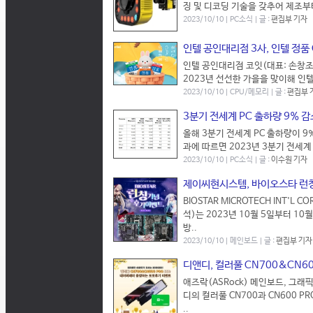
징 및 디코딩 기술을 갖추어 제조부
2023/10/10 | PC소식 | 글 :
편집부 기자
인텔 공인대리점 3사, 인텔 정품
인텔 공인대리점 코잇(대표: 손창조)
2023년 선선한 가을을 맞이해 인텔
2023/10/10 | CPU/메모리 | 글 :
편집부 
3분기 전세계 PC 출하량 9% 감
올해 3분기 전세계 PC 출하량이 9
과에 따르면 2023년 3분기 전세계 
2023/10/10 | PC소식 | 글 :
이수원 기자
제이씨현시스템, 바이오스타 런
BIOSTAR MICROTECH INT'
석)는 2023년 10월 5일부터 1
방..
2023/10/10 | 메인보드 | 글 :
편집부 기자
디앤디, 컬러풀 CN700&CN600
애즈락(ASRock) 메인보드, 그
디의 컬러풀 CN700과 CN600 
..