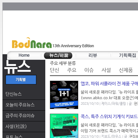
뉴스
주요 세부 분류
단신
주요
이슈
사설
신제품
앱코, 파워 서플라이 전 제품 구
삶의 새로운 패러다임. ‘뉴 라이프 플랫
단신뉴스
(www.abko.co.kr 대표 오광
2023/10/10 | 케이스/파워/쿨링 | 글 :
편
오늘의 주요뉴스
금주의 주요이슈
콕스, 특주 스위치 기계식 키보드 
삶의 새로운 패러다임, '뉴 라이프
사설(社說)
이밍 기어 브랜드 콕스가 매력적이고 
포토 뉴스
2023/10/10 | 키보드/마우스 | 글 :
편집부