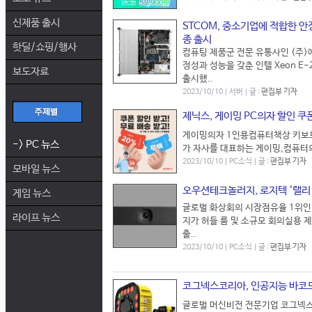
신제품 출시
STCOM, 중소기업에 적합한 안정
종 출시
핫딜/쇼핑/행사
컴퓨팅 제품군 전문 유통사인 (주)
정성과 성능을 갖춘 인텔 Xeon E-
보도자료
출시했..
2023/10/10 | 서버 | 글 :
편집부 기자
제닉스, 게이밍 PC의자 할인 쿠
게이밍의자 1인용컴퓨터책상 키보드 마우
-> PC 뉴스
가 자사를 대표하는 게이밍,컴퓨터의
2023/10/10 | PC소식 | 글 :
편집부 기자
모바일 뉴스
오우션테크놀러지, 로지텍 ‘랠리 
게임 뉴스
글로벌 화상회의 시장점유율 1위인 로지
라이프 뉴스
지가 허들 룸 및 소규모 회의실용 제품인
출..
2023/10/10 | PC소식 | 글 :
편집부 기자
코그넥스코리아, 인공지능 바코드 
글로벌 머신비전 전문기업 코그넥스