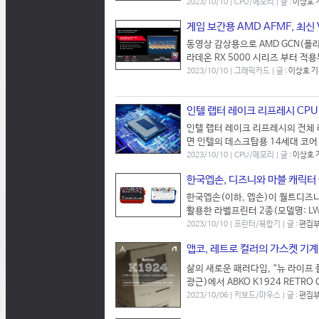
2023/10/10 | CPU/메모리 | 글 :
이상호 
게임 보간용 AMD AFMF, 최
동영상 감상용으로 AMD GCN(폴
라데온 RX 5000 시리즈 부터 적
2023/10/10 | 그래픽카드 | 글 :
이상호 
인텔 랩터 레이크 리프레시 CPU
인텔 랩터 레이크 리프레시의 전체 
면 인텔의 데스크탑용 14세대 코어 
2023/10/10 | CPU/메모리 | 글 :
이상호 
한국엡손, 디즈니와 마블 캐릭터
한국엡손(이하, 엡손)이 월트디즈
활용한 라벨프린터 2종(모델명: LW-
2023/10/10 | 프린터/복합기 | 글 :
편집부
앱코, 레트로 컬러의 가스켓 기계식
삶의 새로운 패러다임, “뉴 라이프 플
광근)에서 ABKO K1924 RETRO
2023/10/06 | 키보드/마우스 | 글 :
편집부