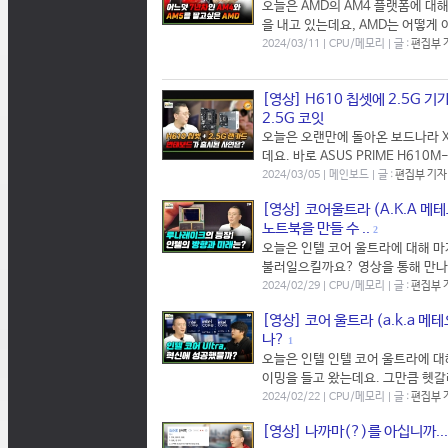
오늘은 AMD의 AM4 플랫폼에 대
을 내고 있는데요, AMD는 어떻게
2024/03/11 | CPU/메모리 | 글 :
편집부 
[영상] H610 칩셋에 2.5G 기
2.5G 코잇
오늘은 오랜만에 돌아온 보드나라 
데요. 바로 ASUS PRIME H610
2024/03/05 | 메인보드 | 글 :
편집부 기자
[영상] 코어울트라 (A.K.A 메
노트북을 만들 수 ..
2
오늘은 인텔 코어 울트라에 대해 마
불러일으킬까요? 영상을 통해 만나
2024/02/29 | CPU/메모리 | 글 :
편집부 
[영상] 코어 울트라 (a.k.a
나?
1
오늘은 인텔 인텔 코어 울트라에 대
이밍을 들고 왔는데요. 그만큼 헷갈리
2024/02/22 | CPU/메모리 | 글 :
편집부 
[영상] 나까마(?)를 아십니까..