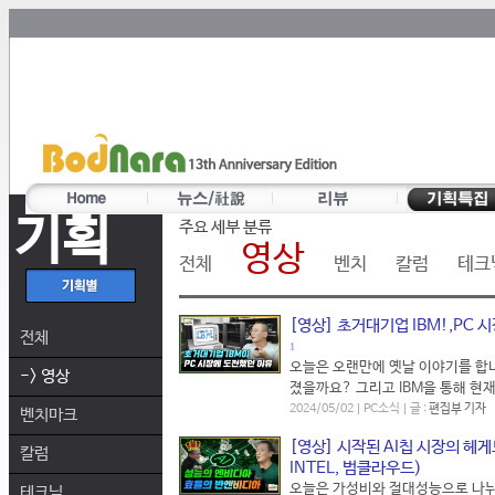
기획
주요 세부 분류
영상
전체
벤치
칼럼
테크
[영상] 초거대기업 IBM!,PC
전체
1
오늘은 오랜만에 옛날 이야기를 합니
-> 영상
졌을까요? 그리고 IBM을 통해 현
2024/05/02 | PC소식 | 글 :
편집부 기자
벤치마크
[영상] 시작된 AI칩 시장의 헤
칼럼
INTEL, 범클라우드)
오늘은 가성비와 절대성능으로 나뉘고
테크닉