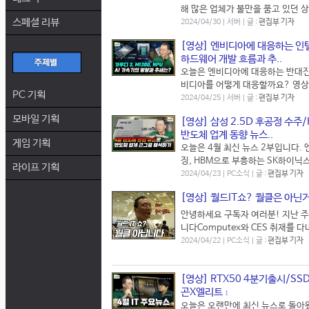
해 많은 업체가 불만을 품고 있던 
스페셜 리뷰
2024/04/30 | 서버 | 글 :
편집부 기자
[영상] 엔비디아에 대응하는 인텔
하드웨어 개발 흐름과 추..
오늘은 엔비디아에 대응하는 반대진
비디아를 어떻게 대응할까요? 영상
PC 기획
2024/04/25 | 서버 | 글 :
편집부 기자
모바일 기획
[영상] 삼성 2.5D 후공정 수
반도체 업계 동향 뉴스..
게임 기획
오늘은 4월 최신 뉴스 2부입니다.
징, HBM으로 부흥하는 SK하이닉
라이프 기획
2024/04/23 | PC소식 | 글 :
편집부 기자
[영상] 월드IT쇼? 월클은 아닌거
안녕하세요 구독자 여러분! 지난 주에
니다Computex와 CES 취재를 
2024/04/22 | PC소식 | 글 :
편집부 기자
[영상] RTX50 4분기출시/SS
곤X엘리트
1
오늘은 오랜만에 최신 뉴스로 돌아왔