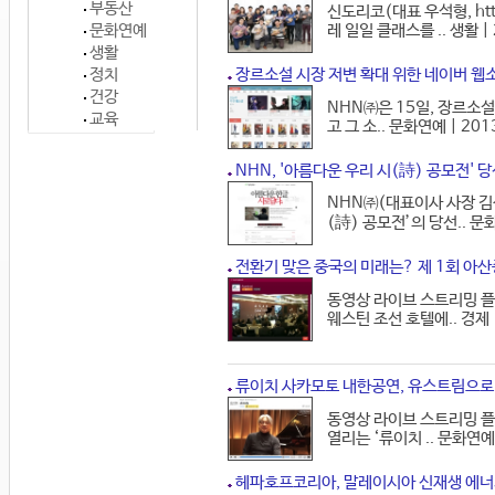
부동산
신도리코(대표 우석형, htt
문화연예
레 일일 클래스를 .. 생활 | 
생활
정치
장르소설 시장 저변 확대 위한 네이버 웹
건강
NHN㈜은 15일, 장르소
교육
고 그 소.. 문화연예 | 201
NHN, '아름다운 우리 시(詩) 공모전' 당
NHN㈜(대표이사 사장 김상
(詩) 공모전’의 당선.. 문화
전환기 맞은 중국의 미래는? 제 1회 아
동영상 라이브 스트리밍 플랫폼
웨스틴 조선 호텔에.. 경제 |
류이치 사카모토 내한공연, 유스트림으로
동영상 라이브 스트리밍 플랫
열리는 ‘류이치 .. 문화연예 
헤파호프코리아, 말레이시아 신재생 에너