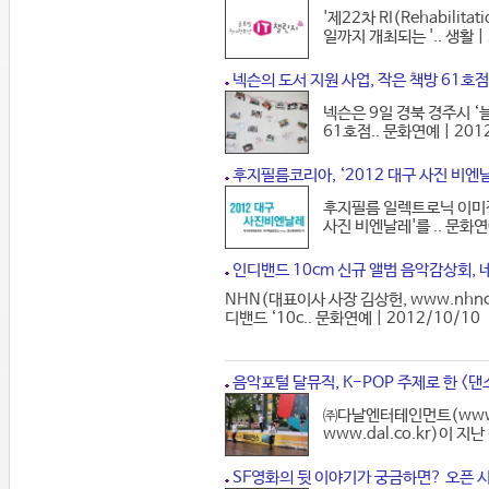
'제22차 RI(Rehabili
일까지 개최되는 '.. 생활 |
넥슨의 도서 지원 사업, 작은 책방 61호점
넥슨은 9일 경북 경주시 
61호점.. 문화연예 | 201
후지필름코리아, ‘2012 대구 사진 비엔
후지필름 일렉트로닉 이미징 코리
사진 비엔날레'를 .. 문화연예
인디밴드 10cm 신규 앨범 음악감상회,
NHN(대표이사 사장 김상헌, www.nhnco
디밴드 ‘10c.. 문화연예 | 2012/10/10
음악포털 달뮤직, K-POP 주제로 한 <
㈜다날엔터테인먼트(www.d
www.dal.co.kr)이 지난
SF영화의 뒷 이야기가 궁금하면? 오픈 