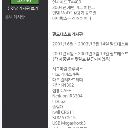
인사이드 TV400
2004년 개편 버그 이벤트
->
옛날 게시판 보기
인텔 MoDT 활용기 공모전
홍보 게시판
아이락스는 ㅇㅇㅇ 이다
필드테스트 게시판
2001년 6월 ~ 2003년 3월 14일 필드테
2001년 6월 ~ 2003년 3월 14일 필드테스
(각 제품별 머릿말로 분류되어있음)
시그마컴 블루박스
다오 케이스 4종
다오 멀티카드리더
가남 KN302
샘통 CAFE
Netkion IR3304
다오 S2
슬림Q
Iwill CR611
SUMA C515
USB Megashock3