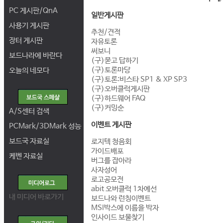
PC 게시판/QnA
일반게시판
사용기 게시판
추천/견적
장터 게시판
자유토론
써보니
보드나라에 바란다
(구)묻고 답하기
(구)토론마당
오늘의 네모다
(구)토론:비스타 SP1 & XP SP3
(구)오버클럭게시판
(구)하드웨어 FAQ
(구)커밍순
A/S센터 검색
이벤트 게시판
PCMark/3DMark 성능
보드국 자료실
로지텍 청음회
가이드배포
케벤 자료실
버그를 잡아라
사자성어
로고공모전
abit 오버클럭 1차예선
내 미디어 바로가기
보드나와 런칭이벤트
MSI박스에 이름을 박자
인사이드 보물찾기