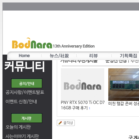
커뮤니티 추천게시물
운영진 선정
|
추천
커뮤니티
공지사항/이벤트발표
이벤트 신청/안내
PNY RTX 5070 Ti OC D7
미친 램값 존버 성
16GB 구매 후기
1
오늘의 게시판
사는이야기 게시판
구 게