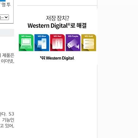
7 명 투
이 제품은
 이더넷,
다. S3
y 기능인
고 있어,