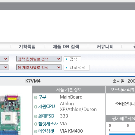
K7VM4
출시일 : 20
제품 기본 정보
보드나라 리뷰
구분
MainBoard
Athlon
준비중입니
지원CPU
XP
/
Athlon
/
Duron
최대FSB
333
평가해주세요
칩셋제조사
VIA
메인칩셋
VIA KM400