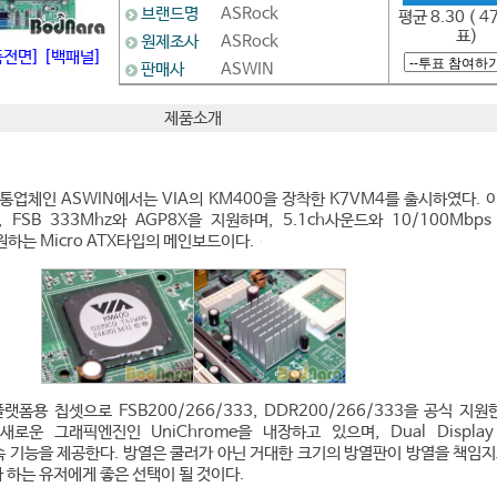
브랜드명
ASRock
평균 8.30 ( 4
표)
원제조사
ASRock
품전면]
[백패널]
판매사
ASWIN
제품소개
통업체인 ASWIN에서는 VIA의 KM400을 장착한 K7VM4를 출시하였다. 
 FSB 333Mhz와 AGP8X을 지원하며, 5.1ch사운드와 10/100Mbps
 지원하는 Micro ATX타입의 메인보드이다.
플랫폼용 칩셋으로 FSB200/266/333, DDR200/266/333을 공식 지원한
새로운 그래픽엔진인 UniChrome을 내장하고 있으며, Dual Displa
 가속 기능을 제공한다. 방열은 쿨러가 아닌 거대한 크기의 방열판이 방열을 책임지
 하는 유저에게 좋은 선택이 될 것이다.