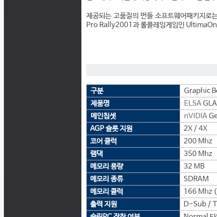
제공되는 고품질의 번들 소프트웨어패키지로는 소
Pro Rally2001과 롤플레잉게임인 UltimaOn
구분
Graphic B
제품명
ELSA
GLA
메인칩셋
nVIDIA
Ge
AGP 슬롯 지원
2X / 4X
코어 클럭
200 Mhz
램댁
350 Mhz
메모리 용량
32 MB
메모리 종류
SDRAM
메모리 클럭
166 Mhz 
출력 지원
D-Sub / 
슬림PC 장착 여부
Normal 