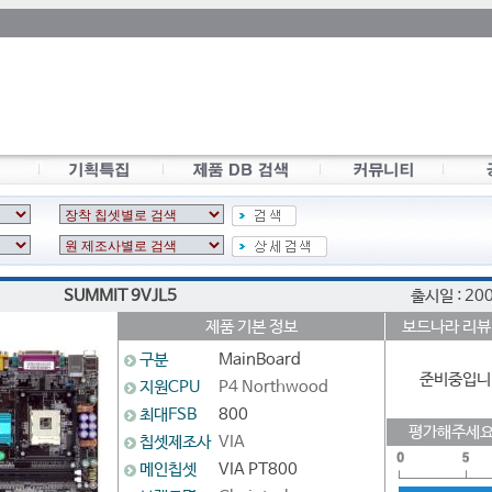
SUMMIT 9VJL5
출시일 : 20
제품 기본 정보
보드나라 리뷰
구분
MainBoard
준비중입니
지원CPU
P4 Northwood
최대FSB
800
평가해주세요
칩셋제조사
VIA
메인칩셋
VIA PT800