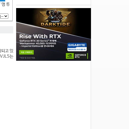
7 명 투
시되고 있
VJL5는