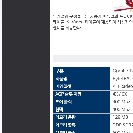
부가적인 구성물로는 사용자 매뉴얼과 드라이버 C
케이블, S-Video 케이블이 제공되어 사용자의 
젠더를 제공한다.
구분
Graphic B
제품명
Bytel
RAD
메인칩셋
ATi
Radeo
AGP 슬롯 지원
4X / 8X
코어 클럭
400 Mhz
램댁
400 Mhz
메모리 용량
128 MB
메모리 종류
DDR SDR
메모리 클럭
600 Mhz 