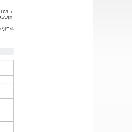
VI to
RCA케이
수 잇도록