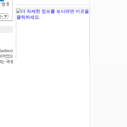
2 명 투
adeon
 바끼었으
B는 국내