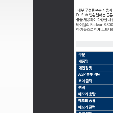
내부 구성물로는 사용자 
D-Sub 변환젠더는 몰론 
블을 제공하여 다양한 사
바이텔의 Radeon 98
한 제품으로 현재 보드나
구분
제품명
메인칩셋
AGP 슬롯 지원
코어 클럭
램댁
메모리 용량
메모리 종류
메모리 클럭