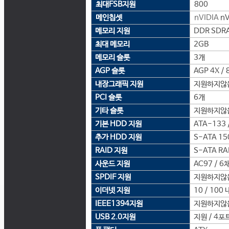
최대FSB지원
800
메인칩셋
nVIDIA
nV
메모리 지원
DDR SDRA
최대 메모리
2GB
메모리 슬롯
3개
AGP 슬롯
AGP 4X / 
내장그래픽 지원
지원하지않
PCI 슬롯
6개
기타 슬롯
지원하지않
기본 HDD 지원
ATA-133 /
추가 HDD 지원
S-ATA 15
RAID 지원
S-ATA RAID
사운드 지원
AC97 / 6
SPDIF 지원
지원하지않
이더넷 지원
10 / 100
IEEE1394지원
지원하지않
USB 2.0지원
지원 / 4포