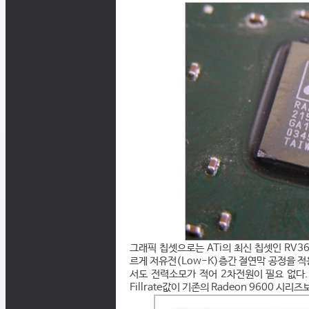
그래픽 칩셋으로는 ATi의 최신 칩셋인 RV36
르게 저유전(Low-K)층간 절연막 공정을 적
서도 전력소모가 적어 2차전원이 필요 없다. 
Fillrate값이 기존의 Radeon 9600 시리즈