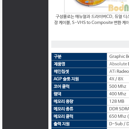
구성물로는 매뉴얼과 드라이버CD, 듀얼 디스플레
장 케이블, S-VHS to Composite 변환 
구분
Graphic B
제품명
Absolute
메인칩셋
ATi
Radeo
AGP 슬롯 지원
4X / 8X
코어 클럭
500 Mhz
램댁
400 Mhz
메모리 용량
128 MB
메모리 종류
DDR SDR
메모리 클럭
650 Mhz 
출력 지원
D-Sub / D