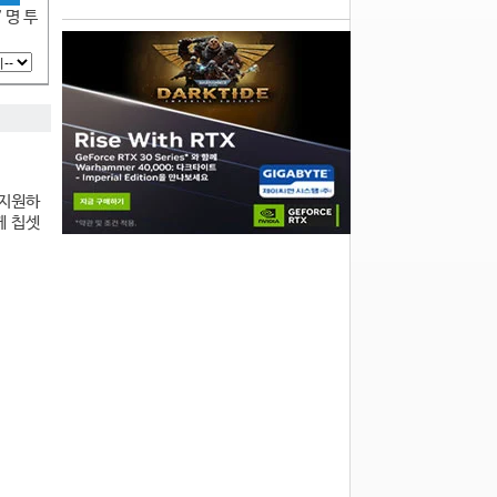
7 명 투
 지원하
께 칩셋