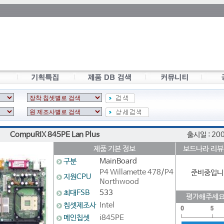
CompuRIX 845PE Lan Plus
출시일 : 20
제품 기본 정보
보드나라 리뷰
구분
MainBoard
P4 Willamette 478
/
P4
준비중입니
지원CPU
Northwood
최대FSB
533
평가해주세요
칩셋제조사
Intel
메인칩셋
i845PE