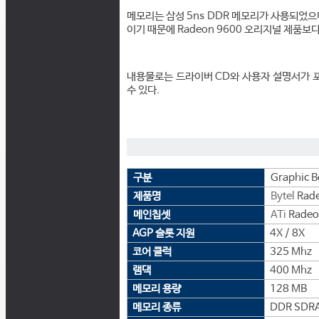
메모리는 삼성 5ns DDR 메모리가 사용되었으며,
이기 때문에 Radeon 9600 오리지널 제품보
내용물로는 드라이버 CD와 사용자 설명서가 포
수 있다.
구분
Graphic B
제품명
Bytel
Rade
메인칩셋
ATi
Radeo
AGP 슬롯 지원
4X / 8X
코어 클럭
325 Mhz
램댁
400 Mhz
메모리 용량
128 MB
메모리 종류
DDR SDR