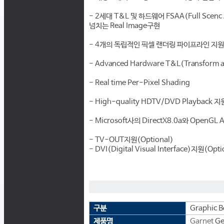
- 2세대 T&L 및 하드웨어 FSAA(Full Scenc
넘치는 Real Image구현
- 4개의 독립적인 픽셀 랜더링 파이프라인 지원
- Advanced Hardware T&L(Transform 
- Real time Per-Pixel Shading
- High-quality HDTV/DVD Playback 지
- Microsoft사의 DirectX8.0a와 OpenG
- TV-OUT지원(Optional)
- DVI(Digital Visual Interface)지원(Opti
구분
Graphic B
제품명
Garnet
Ge