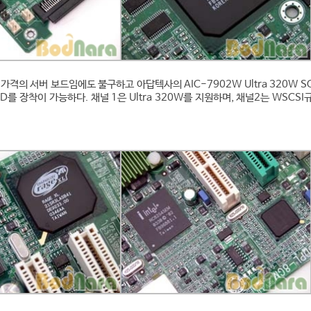
가격의 서버 보드임에도 불구하고 아답텍사의 AIC-7902W Ultra 320W SC
D를 장착이 가능하다. 채널 1은 Ultra 320W를 지원하며, 채널2는 WSCSI