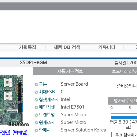
X5DPL-8GM
출시일 : 20
제품 기본 정보
보드나라 리뷰
구분
Server Board
준비중입니
최대FSB
0
칩셋제조사
Intel
평가해주세요
메인칩셋
Intel E7501
브랜드명
Super Micro
평균 8.30 ( 4
원제조사
Super Micro
표)
판매사
Server Solution Korea
품전면]
[백패널]