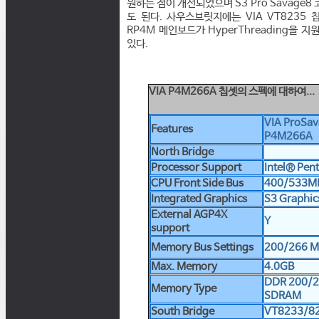
원하는 점이 개선되었으며 S3 Pro Savage
도 된다. 사우스브릿지에는 VIA VT8235 칩
RP4M 메인보드가 HyperThreading을
있다.
VIA P4M266A 칩셋의 스펙에 대하여...
VIA ProSa
Features
P4M266A
North Bridge
Processor Support
Intel® Pen
CPU Front Side Bus
400/533M
Integrated Graphics
S3 Graphi
External AGP4X
Y
support
Memory Bus Settings
200/266 M
Max. Memory
4.0GB
DDR 200/2
Memory Type
SDRAM
South Bridge
VT8233/8