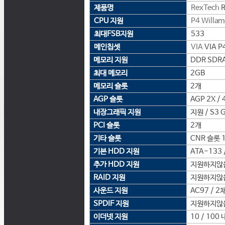
제품명
RexTech
R
CPU 지원
P4 Willam
최대FSB지원
533
메인칩셋
VIA
VIA 
메모리 지원
DDR SDRA
최대 메모리
2GB
메모리 슬롯
2개
AGP 슬롯
AGP 2X / 
내장그래픽 지원
지원 / S3 G
PCI 슬롯
2개
기타 슬롯
CNR 슬롯 
기본 HDD 지원
ATA-133 
추가 HDD 지원
지원하지않
RAID 지원
지원하지않
사운드 지원
AC97 / 2
SPDIF 지원
지원하지않
이더넷 지원
10 / 100