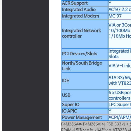
ACR Support
Y
Integrated Audio
AC'97 2.2 
Integrated Modem
MC'97
VIA or 3Co
Integrated Network
10/100Mb 
controller
1/10Mb H
Integrated 
PCI Devices/Slots
Slots
North/South Bridge
VIA V-Lin
Link
ATA 33/66
IDE
with VT823
6 x USB por
USB
controllers
Super IO
LPC Super 
IO APIC
Y
Power Management
ACPI/APM
P4M266A는 P4M266에서 FSB 533의
RP4M의 특징으로는 기본적으로 VT8233 