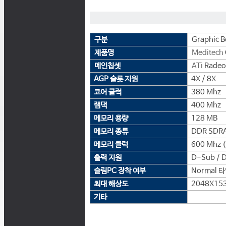
구분
Graphic B
제품명
Meditech
메인칩셋
ATi
Radeo
AGP 슬롯 지원
4X / 8X
코어 클럭
380 Mhz
램댁
400 Mhz
메모리 용량
128 MB
메모리 종류
DDR SDR
메모리 클럭
600 Mhz 
출력 지원
D-Sub / D
슬림PC 장착 여부
Normal 
최대 해상도
2048X15
기타