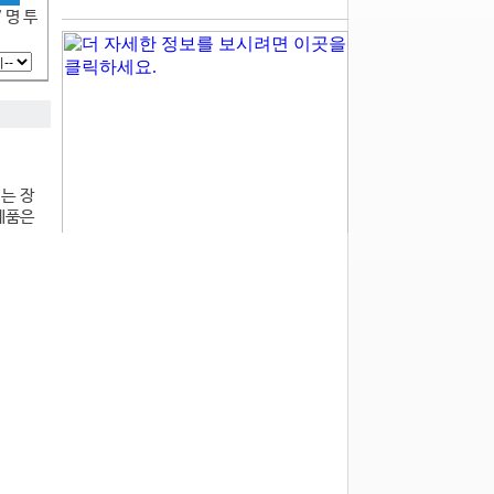
7 명 투
지는 장
 제품은