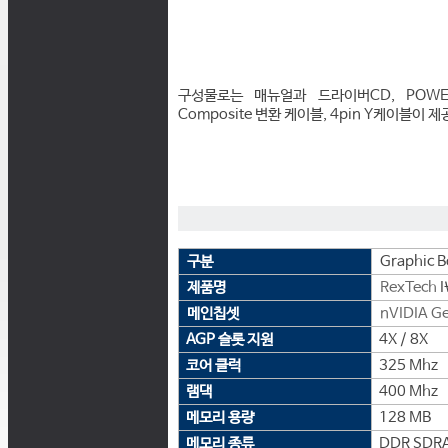
구성물로는 매뉴얼과 드라이버CD, POWERD
Composite 변환 케이블, 4pin Y케이블이 제
구분
Graphic B
제품명
RexTech
I
메인칩셋
nVIDIA
Ge
AGP 슬롯 지원
4X / 8X
코어 클럭
325 Mhz
램댁
400 Mhz
메모리 용량
128 MB
메모리 종류
DDR SDR