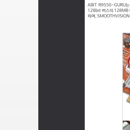
ABIT R9550-GURU
128bit 버스의 128MB
하며, SMOOTHVISION