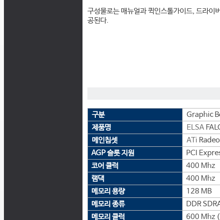
구성물로는 매뉴얼과 퀵인스톨가이드, 드라이버 및 
공된다.
구분
Graphic B
제품명
ELSA
FAL
메인칩셋
ATi
Radeo
AGP 슬롯 지원
PCI Expre
코어 클럭
400 Mhz
램댁
400 Mhz
메모리 용량
128 MB
메모리 종류
DDR SDR
메모리 클럭
600 Mhz 