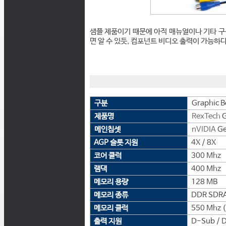
샘플 제품이기 때문에 아직 매뉴얼이나 기타 구
면 알 수 있듯, 컴포넌트 비디오 출력이 가능하다
구분
Graphic B
제품명
RexTech
G
메인칩셋
nVIDIA
Ge
AGP 슬롯 지원
4X / 8X
코어 클럭
300 Mhz
램댁
400 Mhz
메모리 용량
128 MB
메모리 종류
DDR SDR
메모리 클럭
550 Mhz 
출력 지원
D-Sub / D