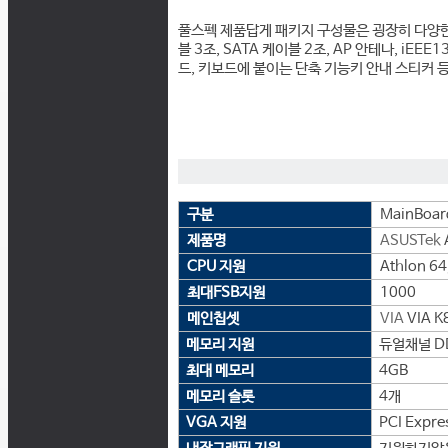
풀스펙 제품답게 패키지 구성물은 굉장히 다양한데,
블 3조, SATA 케이블 2조, AP 안테나, iEE
드, 키보드에 붙이는 단축 기능키 안내 스티커 
구분
MainBoar
제품명
ASUSTek
CPU 지원
Athlon 64
최대FSB지원
1000
메인칩셋
VIA
VIA K
메모리 지원
듀얼채널 DDR
최대 메모리
4GB
메모리 슬롯
4개
VGA 지원
PCI Expre