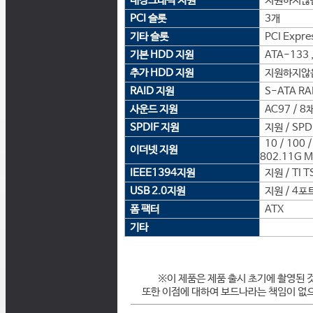
내장그래픽 지원
지원하지않
PCI 슬롯
3개
기타 슬롯
PCI Expre
기본 HDD 지원
ATA-133 ,
추가 HDD 지원
지원하지않
RAID 지원
S-ATA RAID
사운드 지원
AC97 / 8
SPDIF 지원
지원 / SPD
10 / 100 
이더넷 지원
802.11G M
IEEE1394지원
지원 / TI 
USB 2.0지원
지원 / 4포
폼 팩터
ATX
기타
※이 제품은 제품 출시 초기에 촬영된 
또한 이점에 대하여 보드나라는 책임이 없으