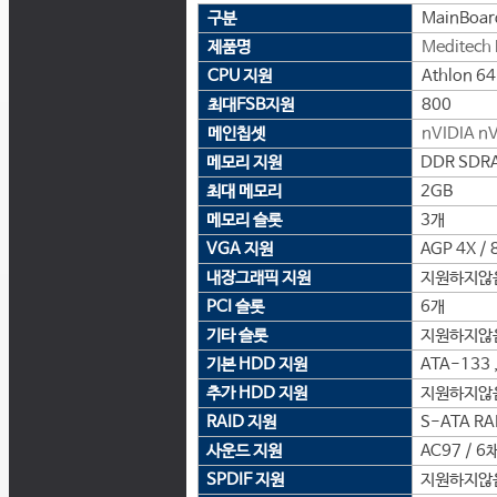
구분
MainBoar
제품명
Meditech
CPU 지원
Athlon 64
최대FSB지원
800
메인칩셋
nVIDIA
nV
메모리 지원
DDR SDRAM
최대 메모리
2GB
메모리 슬롯
3개
VGA 지원
AGP 4X / 
내장그래픽 지원
지원하지않
PCI 슬롯
6개
기타 슬롯
지원하지않
기본 HDD 지원
ATA-133 ,
추가 HDD 지원
지원하지않
RAID 지원
S-ATA RAID
사운드 지원
AC97 / 6
SPDIF 지원
지원하지않