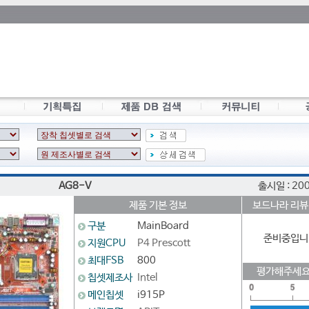
AG8-V
출시일 : 20
제품 기본 정보
보드나라 리뷰
구분
MainBoard
준비중입니
지원CPU
P4 Prescott
최대FSB
800
평가해주세요
칩셋제조사
Intel
메인칩셋
i915P