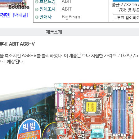
브랜드명
ABIT
평균 2732167
원제조사
ABIT
786 명 투
품전면]
[백패널]
판매사
BigBeam
제품소개
! ABIT AG8-V
능을 축소시킨 AG8-V를 출시하였다. 이 제품은 보다 저렴한 가격으로 LGA775
으로 예상된다.