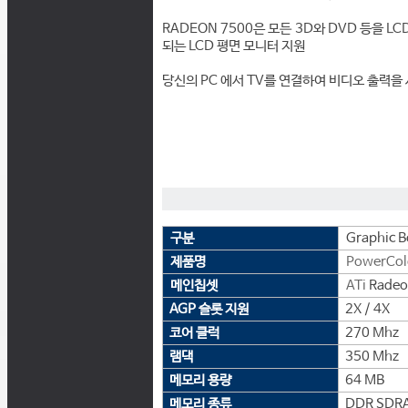
RADEON 7500은 모든 3D와 DVD 등을 
되는 LCD 평면 모니터 지원
당신의 PC 에서 TV를 연결하여 비디오 출력을
구분
Graphic B
제품명
PowerCol
메인칩셋
ATi
Radeo
AGP 슬롯 지원
2X / 4X
코어 클럭
270 Mhz
램댁
350 Mhz
메모리 용량
64 MB
메모리 종류
DDR SDR