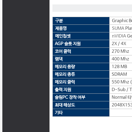
구분
Graphic B
제품명
SUMA
Pla
메인칩셋
nVIDIA
Ge
AGP 슬롯 지원
2X / 4X
코어 클럭
270 Mhz
램댁
400 Mhz
메모리 용량
128 MB
메모리 종류
SDRAM
메모리 클럭
550 Mhz 
출력 지원
D-Sub / 
슬림PC 장착 여부
Normal 
최대 해상도
2048X15
기타