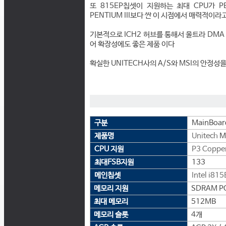
또 815EP칩셋이 지원하는 최대 CPU가 PEN
PENTIUM III보다 싼 이 시점에서 매력적이라
기본적으로 ICH2 허브를 통해서 울트라 DMA 
어 확장성에도 좋은 제품 이다
확실한 UNITECH사의 A/S와 MSI의 안정
구분
MainBoar
제품명
Unitech
M
CPU 지원
P3 Coppe
최대FSB지원
133
메인칩셋
Intel
i815
메모리 지원
SDRAM PC 
최대 메모리
512MB
메모리 슬롯
4개