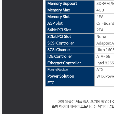
Memory Support
SDRAM /EC
Memory Max
4GB
Memory Slot
4EA
AGP Slot
On-Board 
64bit PCI Slot
2EA
32bit PCI Slot
None
SCSI Controller
Adaptec A
SCSI Channel
Ultra 160S
IDE Controller
ATA-66
Ethernet Controller
Intel 8255
Form Factor
ATX
Power Solution
WTX Pow
ETC
※이 제품은 제품 출시 초기에 촬영된 
또한 이점에 대하여 보드나라는 책임이 없으