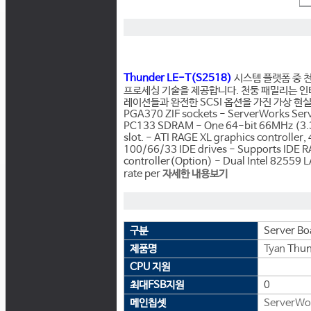
Thunder LE-T(S2518)
시스템 플랫폼 중 
프로세싱 기술을 제공합니다. 천둥 패밀리는 인터넷
레이션들과 완전한 SCSI 옵션을 가진 가상 
PGA370 ZIF sockets - ServerWorks Serve
PC133 SDRAM - One 64-bit 66MHz (3.3-
slot. - ATI RAGE XL graphics controlle
100/66/33 IDE drives - Supports IDE R
controller(Option) - Dual Intel 82559
rate per
자세한 내용보기
구분
Server Bo
제품명
Tyan
Thun
CPU 지원
최대FSB지원
0
메인칩셋
ServerWo