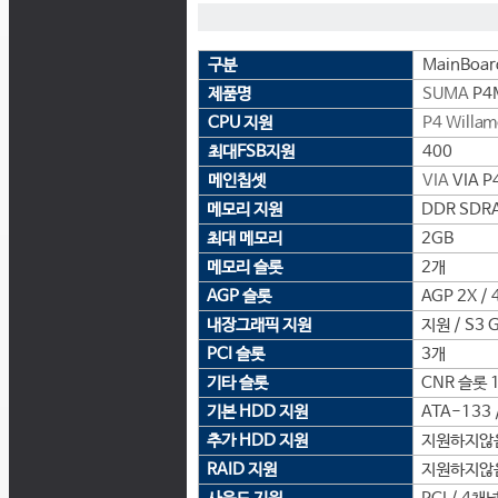
구분
MainBoar
제품명
SUMA
P4
CPU 지원
P4 Willam
최대FSB지원
400
메인칩셋
VIA
VIA P
메모리 지원
DDR SDRA
최대 메모리
2GB
메모리 슬롯
2개
AGP 슬롯
AGP 2X / 
내장그래픽 지원
지원 / S3 G
PCI 슬롯
3개
기타 슬롯
CNR 슬롯 
기본 HDD 지원
ATA-133 
추가 HDD 지원
지원하지않
RAID 지원
지원하지않