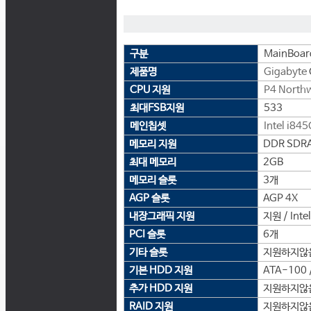
구분
MainBoar
제품명
Gigabyte
CPU 지원
P4 North
최대FSB지원
533
메인칩셋
Intel
i845
메모리 지원
DDR SDRA
최대 메모리
2GB
메모리 슬롯
3개
AGP 슬롯
AGP 4X
내장그래픽 지원
지원 / Intel
PCI 슬롯
6개
기타 슬롯
지원하지않
기본 HDD 지원
ATA-100 /
추가 HDD 지원
지원하지않
RAID 지원
지원하지않