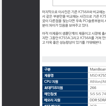
마지막으로 이사진은 기존 K7S6A와 비교해
서 같은 부분만을 비교해논 사진으로 기존 K7
궂이 다른점을 찾는다면 우측 PCI슬롯부분의 
분이 차이가 있음을 보여주고 있다.
아직 이제품이 샘플단계의 제품이고 시장에 출
지만 그동안 K7S5A그리고 K7S6A를 거쳐
고 더욱 좋은 성능향상이 있기를 기대해본다.
구분
MainBoar
제품명
MSD
K7S
CPU 지원
Athlon
/
At
최대FSB지원
266
메인칩셋
SiS
SiS 7
메모리 지원
DDR SDRAM