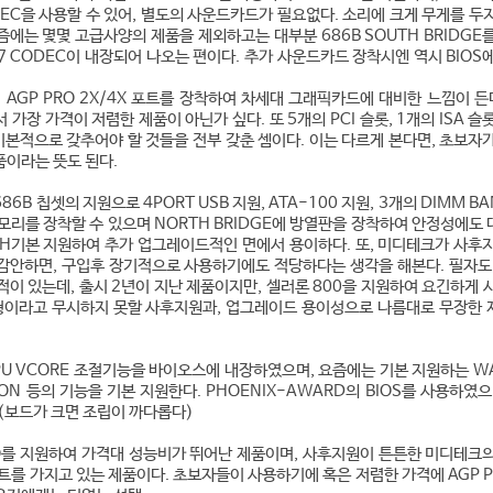
CODEC을 사용할 수 있어, 별도의 사운드카드가 필요없다. 소리에 크게 무게를 두
에는 몇몇 고급사양의 제품을 제외하고는 대부분 686B SOUTH BRIDGE
7 CODEC이 내장되어 나오는 편이다. 추가 사운드카드 장착시엔 역시 BIOS
GP PRO 2X/4X 포트를 장착하여 차세대 그래픽카드에 대비한 느낌이 든다
가장 가격이 저렴한 제품이 아닌가 싶다. 또 5개의 PCI 슬롯, 1개의 ISA 슬롯
기본적으로 갖추어야 할 것들을 전부 갖춘 셈이다. 이는 다르게 본다면, 초보자
품이라는 뜻도 된다.
6B 칩셋의 지원으로 4PORT USB 지원, ATA-100 지원, 3개의 DIMM BA
메모리를 장착할 수 있으며 NORTH BRIDGE에 방열판을 장착하여 안정성에도
LASH기본 지원하여 추가 업그레이드적인 면에서 용이하다. 또, 미디테크가 사후
감안하면, 구입후 장기적으로 사용하기에도 적당하다는 생각을 해본다. 필자도
적이 있는데, 출시 2년이 지난 제품이지만, 셀러론 800을 지원하여 요긴하게 
가형이라고 무시하지 못할 사후지원과, 업그레이드 용이성으로 나름대로 무장한
U VCORE 조절기능을 바이오스에 내장하였으며, 요즘에는 기본 지원하는 WA
CTION 등의 기능을 기본 지원한다. PHOENIX-AWARD의 BIOS를 사용하였으
(보드가 크면 조립이 까다롭다)
RO를 지원하여 가격대 성능비가 뛰어난 제품이며, 사후지원이 튼튼한 미디테크
트를 가지고 있는 제품이다. 초보자들이 사용하기에 혹은 저렴한 가격에 AGP 