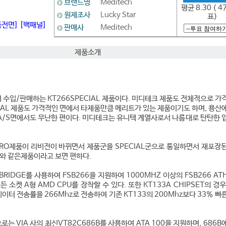
브랜드명
Meditech
평균 8.30 ( 4
원제조사
Lucky Star
표)
품전면]
[백패널]
판매사
Meditech
제품소개
수입/판매하는 KT266SPECIAL 제품이다. 미디테크 제품도 전체적으로 가
ECIAL 제품도 가격적인 면에서 타제품만큼 메리트가 있는 제품이기도 하며, 용산
 A/S면에서도 무난한 편이다. 미디테크는 유니텍 계열사로서 나름대로 탄탄한 
 PRO제품이 리비전이 바뀌면서 제품군을 SPECIAL군으로 통일하면서 재포장
O와 같은제품이라고 보면 편하다.
 BRIDGE를 사용하여 FSB266을 지원하여 1000MHZ 이상의 FSB266 AT
 소켓 A형 AMD CPU를 장착할 수 있다. 또한 KT133A CHIPSET의 경우
데이터 전송률을 266Mhz로 전송하여 기존 KT133의 200Mhz보다 33% 빠
으로는 VIA 사의 최신VT82C686B를 사용하여 ATA 100을 지원하며, 686B