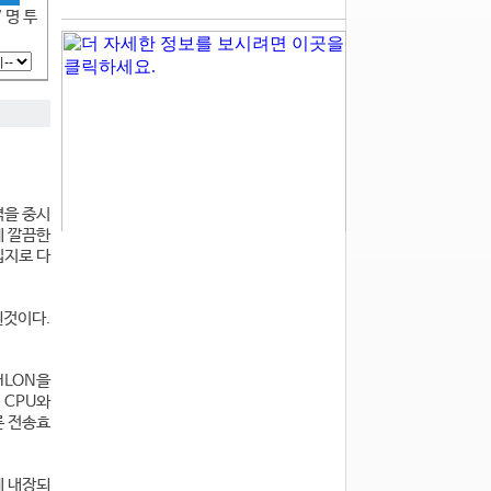
7 명 투
격을 중시
에 깔끔한
입지로 다
된것이다.
HLON을
 CPU와
른 전송효
에 내장되