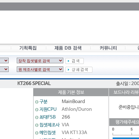
KT266 SPECIAL
출시일 : 20
제품 기본 정보
보드나라 리뷰
구분
MainBoard
준비중입니
지원CPU
Athlon
/
Duron
최대FSB
266
평가해주세요
칩셋제조사
VIA
메인칩셋
VIA KT133A