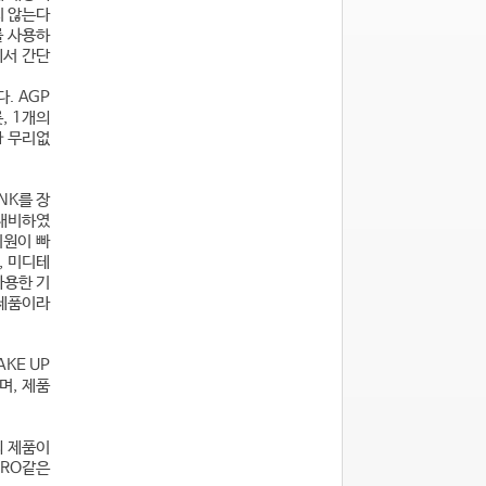
지 않는다
를 사용하
에서 간단
. AGP
, 1개의
가 무리없
NK를 장
 대비하였
지원이 빠
, 미디테
사용한 기
 제품이라
KE UP
며, 제품
의 제품이
PRO같은