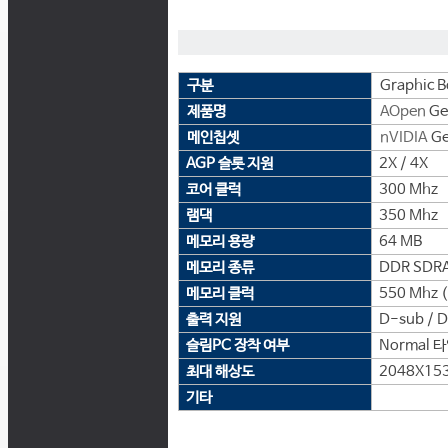
구분
Graphic B
제품명
AOpen
Ge
메인칩셋
nVIDIA
Ge
AGP 슬롯 지원
2X / 4X
코어 클럭
300 Mhz
램댁
350 Mhz
메모리 용량
64 MB
메모리 종류
DDR SDR
메모리 클럭
550 Mhz 
출력 지원
D-sub / D
슬림PC 장착 여부
Normal 
최대 해상도
2048X15
기타