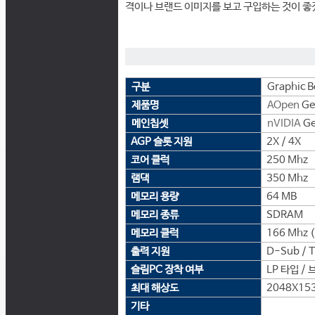
격이나 브랜드 이미지를 보고 구입하는 것이 좋
구분
Graphic B
제품명
AOpen
Ge
메인칩셋
nVIDIA
Ge
AGP 슬롯 지원
2X / 4X
코어 클럭
250 Mhz
램댁
350 Mhz
메모리 용량
64 MB
메모리 종류
SDRAM
메모리 클럭
166 Mhz 
출력 지원
D-Sub / 
슬림PC 장착 여부
LP 타입 /
최대 해상도
2048X15
기타