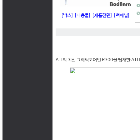
[박스]
[내용물]
[제품전면]
[백패널]
ATI의 최신 그래픽코어인 R300을 탑재한 ATI