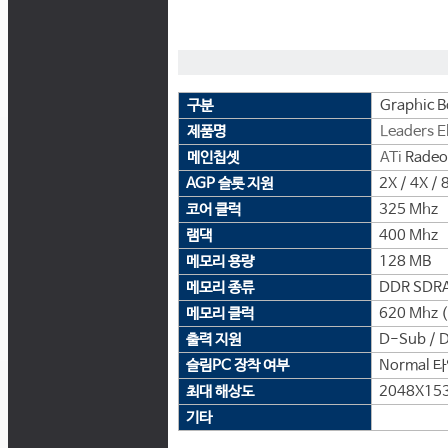
구분
Graphic B
제품명
Leaders E
메인칩셋
ATi
Radeo
AGP 슬롯 지원
2X / 4X / 
코어 클럭
325 Mhz
램댁
400 Mhz
메모리 용량
128 MB
메모리 종류
DDR SDR
메모리 클럭
620 Mhz 
출력 지원
D-Sub / D
슬림PC 장착 여부
Normal 
최대 해상도
2048X15
기타