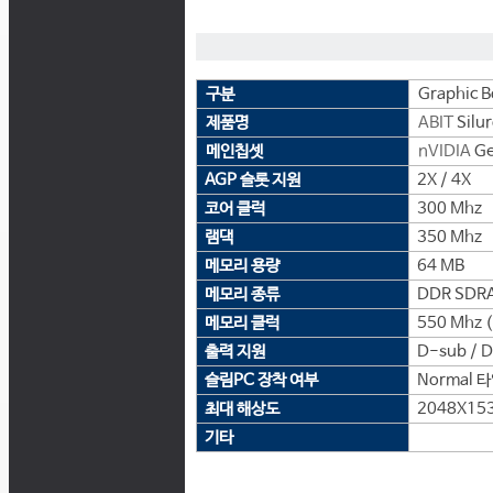
구분
Graphic B
제품명
ABIT
Silu
메인칩셋
nVIDIA
Ge
AGP 슬롯 지원
2X / 4X
코어 클럭
300 Mhz
램댁
350 Mhz
메모리 용량
64 MB
메모리 종류
DDR SDR
메모리 클럭
550 Mhz 
출력 지원
D-sub / D
슬림PC 장착 여부
Normal 
최대 해상도
2048X15
기타