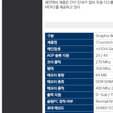
체인텍의 제품은 DVI 단자가 없어 듀얼 디스플
MDK2를 제공하고 있다.
구분
Graphic B
제품명
Chaintec
메인칩셋
nVIDIA
Ge
AGP 슬롯 지원
2X / 4X
코어 클럭
270 Mhz
램댁
350 Mhz
메모리 용량
64 MB
메모리 종류
DDR SDR
메모리 클럭
400 Mhz 
출력 지원
D-Sub / 
슬림PC 장착 여부
Normal 
최대 해상도
2048X15