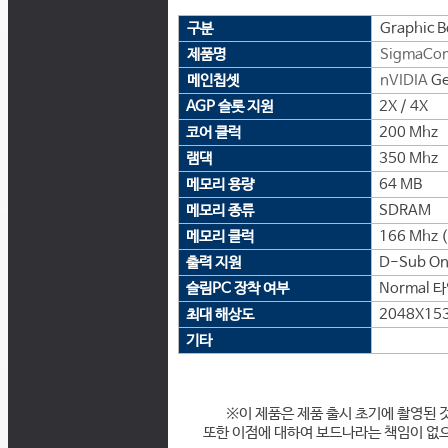
구분
Graphic B
제품명
SigmaCo
메인칩셋
nVIDIA
Ge
AGP 슬롯 지원
2X / 4X
코어 클럭
200 Mhz
램댁
350 Mhz
메모리 용량
64 MB
메모리 종류
SDRAM
메모리 클럭
166 Mhz 
출력 지원
D-Sub On
슬림PC 장착 여부
Normal 
최대 해상도
2048X15
기타
※이 제품은 제품 출시 초기에 촬영된 
또한 이점에 대하여 보드나라는 책임이 없으