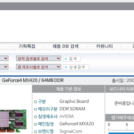
GeForce4 MX420 / 64MB DDR
출시일 : 20
제품 기본 정보
보드나라 리뷰
구분
Graphic Board
준비중입니
메모리구분
DDR SDRAM
칩셋제조사
nVIDIA
평가해주세요
메인칩셋
Geforce4 MX420
브랜드명
SigmaCom