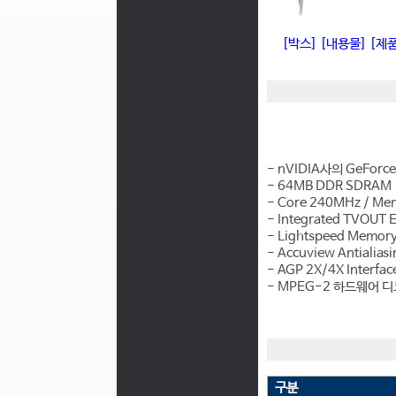
[박스]
[내용물]
[제
- nVIDIA사의 GeForc
- 64MB DDR SDRAM
- Core 240MHz / M
- Integrated TVOUT 
- Lightspeed Memory 
- Accuview Antialias
- AGP 2X/4X Interfac
- MPEG-2 하드웨어 
구분