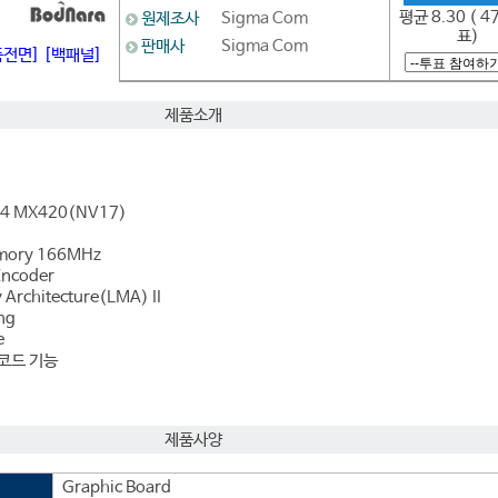
평균 8.30 ( 4
원제조사
Sigma Com
표)
판매사
Sigma Com
품전면]
[백패널]
제품소개
e4 MX420(NV17)
emory 166MHz
Encoder
Architecture(LMA) II
ing
e
디코드 기능
제품사양
Graphic Board