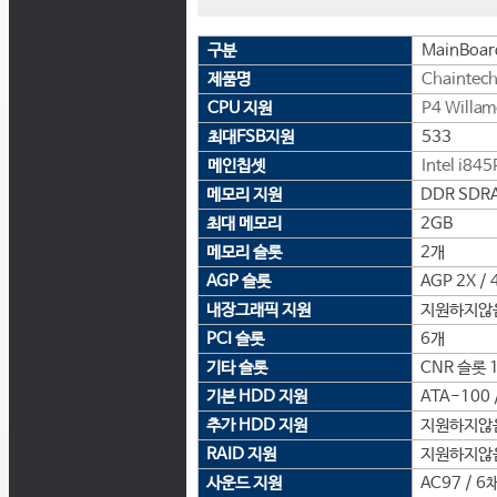
구분
MainBoar
제품명
Chaintec
CPU 지원
P4 Willam
최대FSB지원
533
메인칩셋
Intel
i845
메모리 지원
DDR SDRAM
최대 메모리
2GB
메모리 슬롯
2개
AGP 슬롯
AGP 2X / 
내장그래픽 지원
지원하지않
PCI 슬롯
6개
기타 슬롯
CNR 슬롯 
기본 HDD 지원
ATA-100 /
추가 HDD 지원
지원하지않
RAID 지원
지원하지않
사운드 지원
AC97 / 6