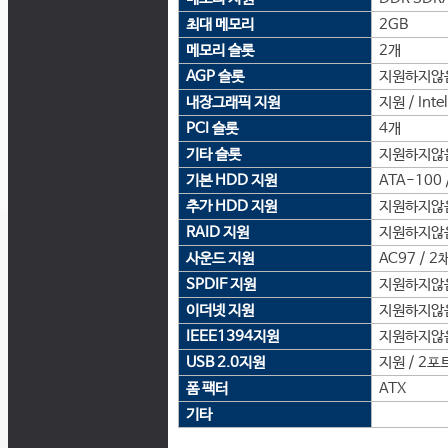
최대 메모리
2GB
메모리 슬롯
2개
AGP 슬롯
지원하지않
내장그래픽 지원
지원 / Intel
PCI 슬롯
4개
기타 슬롯
지원하지않
기본 HDD 지원
ATA-100 /
추가 HDD 지원
지원하지않
RAID 지원
지원하지않
사운드 지원
AC97 / 2
SPDIF 지원
지원하지않
이더넷 지원
지원하지않
IEEE1394지원
지원하지않
USB 2.0지원
지원 / 2포
폼 팩터
ATX
기타