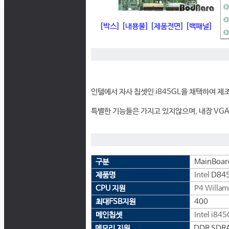
[박스]
[내용물]
[제품전면]
[백패널]
인텔에서 자사 칩셋인 i845GL을 채택하여 제
특별한 기능들은 가지고 있지않으며, 내장 VGA
구분
MainBoar
제품명
Intel
D84
CPU 지원
P4 Willam
최대FSB지원
400
메인칩셋
Intel
i845
메모리 지원
DDR SDRA