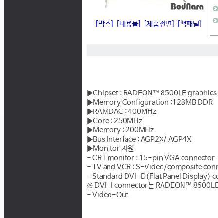
[박스]
[내용물]
[제품전면]
[백패널]
▶Chipset : RADEON™ 8500LE graphics 
▶Memory Configuration :128MB DDR
▶RAMDAC : 400MHz
▶Core : 250MHz
▶Memory : 200MHz
▶Bus Interface : AGP2X/ AGP4X
▶Monitor 지원
- CRT monitor : 15-pin VGA connector
- TV and VCR : S-Video/composite con
- Standard DVI-D(Flat Panel Display) 
※ DVI-I connector는 RADEON™ 850
- Video-Out