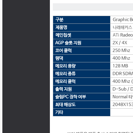
구분
Graphic B
제품명
나래해커스
메인칩셋
ATi
Radeo
AGP 슬롯 지원
2X / 4X
코어 클럭
250 Mhz
램댁
400 Mhz
메모리 용량
128 MB
메모리 종류
DDR SDR
메모리 클럭
400 Mhz 
출력 지원
D-Sub / D
슬림PC 장착 여부
Normal 
최대 해상도
2048X15
기타