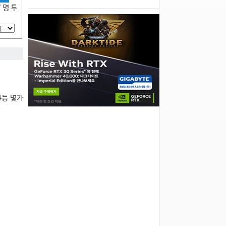
7 명 투
94등 몇가