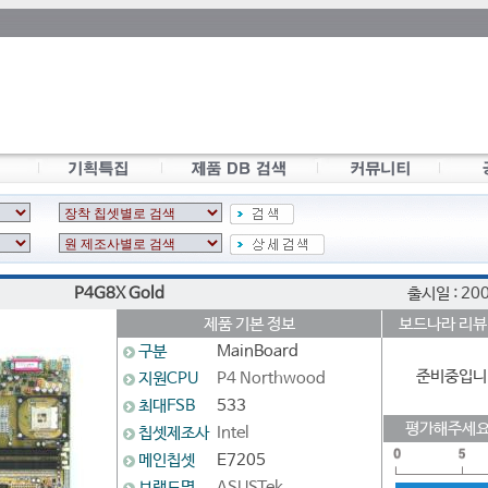
P4G8X Gold
출시일 : 20
제품 기본 정보
보드나라 리뷰
구분
MainBoard
준비중입니
지원CPU
P4 Northwood
최대FSB
533
평가해주세요
칩셋제조사
Intel
메인칩셋
E7205
브랜드명
ASUSTek