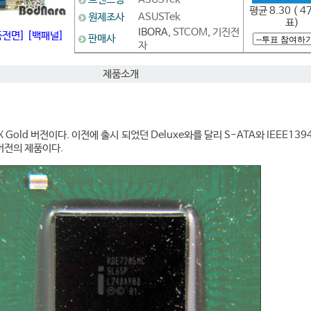
평균 8.30 ( 4
원제조사
ASUSTek
표)
IBORA,
STCOM
,
기진전
품전면]
[백패널]
판매사
자
제품소개
X Gold 버전이다. 이전에 출시 되었던 Deluxe와를 달리 S-ATA와 IEEE13
버전의 제품이다.