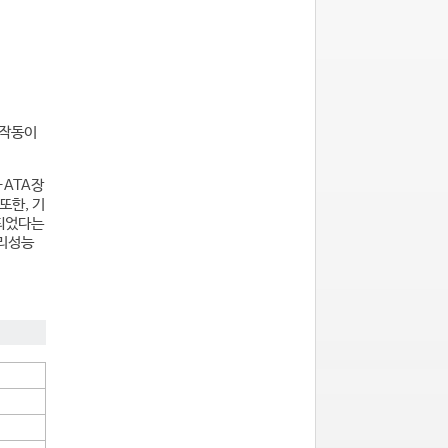
 작동이
-ATA장
또한, 기
되었다는
모리성능