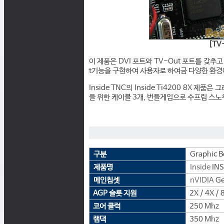
[TV
이 제품은 DVI 포트와 TV-Out 포트를 갖추고
t기능을 구현하여 사용자로 하여금 다양한 환경
Inside TNC의 Inside Ti4200 8X 제품
을 위한 케이블 3개, 번들게임으로 수프림 스노
구분
Graphic B
제품명
Inside
INS
메인칩셋
nVIDIA
Ge
AGP 슬롯 지원
2X / 4X / 
코어 클럭
250 Mhz
램댁
350 Mhz