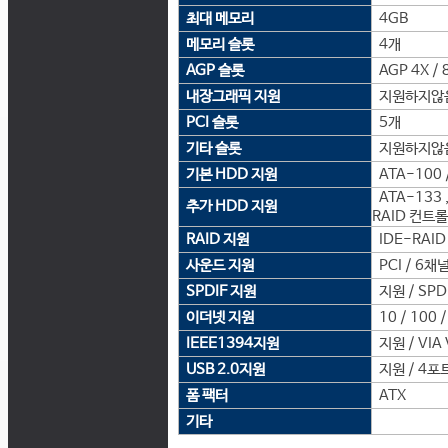
최대 메모리
4GB
메모리 슬롯
4개
AGP 슬롯
AGP 4X / 
내장그래픽 지원
지원하지않
PCI 슬롯
5개
기타 슬롯
지원하지않
기본 HDD 지원
ATA-100 /
ATA-133 ,
추가 HDD 지원
RAID 컨트
RAID 지원
IDE-RAID 
사운드 지원
PCI / 6채널
SPDIF 지원
지원 / SPD
이더넷 지원
10 / 100 
IEEE1394지원
지원 / VIA
USB 2.0지원
지원 / 4포
폼 팩터
ATX
기타