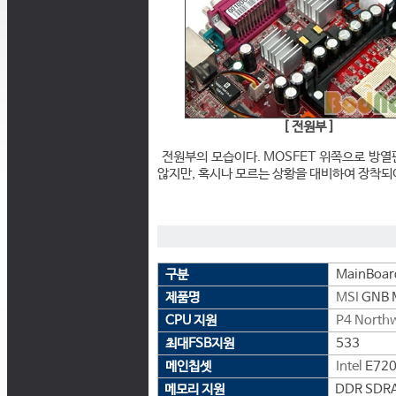
[ 전원부 ]
전원부의 모습이다. MOSFET 위쪽으로 방열
않지만, 혹시나 모르는 상황을 대비하여 장착되어
구분
MainBoar
제품명
MSI
GNB 
CPU 지원
P4 North
최대FSB지원
533
메인칩셋
Intel
E72
메모리 지원
DDR SDRA